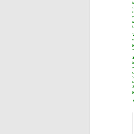
h
D
i
w
n
b
v
v
w
S
t
g