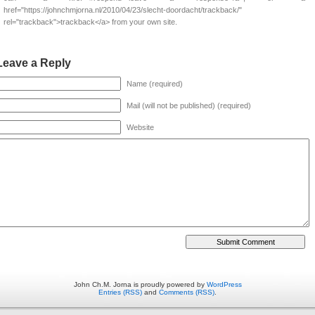
href="https://johnchmjorna.nl/2010/04/23/slecht-doordacht/trackback/"
rel="trackback">trackback</a> from your own site.
Leave a Reply
Name (required)
Mail (will not be published) (required)
Website
John Ch.M. Jorna is proudly powered by
WordPress
Entries (RSS)
and
Comments (RSS)
.