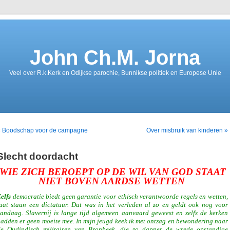
John Ch.M. Jorna
Veel over R.k.Kerk en Odijkse parochie, Bunnikse politiek en Europese Unie
« Boodschap voor de campagne
Over misbruik van kinderen »
Slecht doordacht
WIE ZICH BEROEPT OP DE WIL VAN GOD STAAT
NIET BOVEN AARDSE WETTEN
elfs
democratie biedt geen garantie voor ethisch verantwoorde regels en wetten,
aat staan een dictatuur. Dat was in het verleden al zo en geldt ook nog voor
andaag. Slavernij is lange tijd algemeen aanvaard geweest en zelfs de kerken
adden er geen moeite mee. In mijn jeugd keek ik met ontzag en bewondering naar
de Oudindisch militairen van Bronbeek, die zo dapper de wrede opstandige