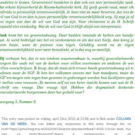
andelen te komen. Gewetensvol handelen is dan ook een zeer persoonlijke zaak.
at erkent bijvoorbeeld de Rooms-katholieke kerk. Zij geeft goede raad, maar elk
ndividu is persoonlijk verantwoordelijk. Je kunt niet zo maar beweren, dat iets de
il van God is en dan is jouw persoonlijke verantwoordelijkheid weg. Jij zegt ja of
ee tegen wat dan de wil van God zou zijn. Voor christenen is de H. Schrift
epaald niet eenduidig. Wat de wil van God is blijft altijd een interpretatie.
Vaak
komt het tot gewetensdwang. Daar hadden vanouds de kerken een handje
an. Je werd bedreigd met hel en verdoemenis en als dat niet hielp, dan kreeg je
geen baan, want de pastoor was tegen. Gelukkig wordt nu de eigen
erantwoordelijkheid weer meer benadrukt, al is dat nog zo moeilijk.
Mij
verbaast het, dat er een tendens waarneembaar is, waarbij geseculariseerde
burgers die oude rol van de kerken weer willen overnemen en anderen de wet
illen voorschrijven. Ik hoop, dat de staat zich ervoor hoedt gewetensdwang uit te
oefenen naar de SGP. Ik ben het volkomen oneens met hun standpunt, maar de
GP’ers mogen niet tegen hun geweten in gedwongen worden hun kieslijsten open
e stellen voor vrouwen. Ze moeten zelf tot een beter inzicht komen van wat de H.
Schrift ons vraagt. Dat vraagt tijd. Hebben die dogmatisch denkende
eseculariseerde burgeressen daar het geduld voor?
Jaargang 3, Nummer 9.
This entry was posted on vrijdag, april 23rd, 2010 at 21:56 and is filed under
COLUMN
VAN DE WEEK
. You can follow any responses to this entry through the <a
href="https://johnchmjorna.nl/2010/04/23/slecht-doordacht/feed/">RSS 2.0</a> feed. You
can <a href="#respond">leave a response</a>, or <a