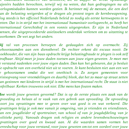
tjeeërs hadden bevochten, terwijl wij nu weten, dat hun gedragingen nu als
orlogsmisdaden kunnen worden gezien. Ik herinner mij de mensen, die een deel
an de belasting weigerden af te dragen als protest tegen de kernbewapening.
og steeds is het officieel Nederlands beleid zo nodig als eerste kernwapens in te
etten. Dat is in strijd met het internationaal humanitair oorlogsrecht, zo heeft het
nternationaal Gerechtshof in een vonnis uitgesproken. Er zijn in Nederland
ensen, die uitgeprocedeerde asielzoekers onderdak verlenen om zo uitzetting te
oorkomen. De wet zegt het anders.
ij
tal van processen beroepen de gedaagden zich op overmacht. Zij
gehoorzaamden aan een dienstbevel. De rechter erkent dit excuus nooit. De
oekhouder, die van zijn baas opdracht krijgt belastingfraude te plegen is ook zelf
trafbaar. Altijd moet je jouw daden toetsen aan jouw eigen geweten. Je moet met
e verstand nadenken over jouw eigen daden. Dan kan het gebeuren, dat je besluit
e opdracht van een overheid niet uit te voeren. Je kunt besluiten niet aan een wet
te gehoorzamen omdat die wet onethisch is. Zo zorgen gemeenten voor
risisopvang voor vreemdelingen en daarbij bleek, dat het zo maar op straat zetten
an gezinnen met kinderen in strijd is met het internationaal recht. De staat is niet
nfeilbaar. Kerken trouwens ook niet. Elke mens kan fouten maken.
Hoe
wordt jouw geweten gevormd? Dat is op de eerste plaats een zaak van de
opvoeding en helaas al te vaak van een gebrek aan opvoeding. De opvoeding
hoort jou opvattingen mee te geven over wat goed is en wat verkeerd. Die
pvattingen krijg je ook mee vanuit je omgeving, van je vrienden en vriendinnen,
an een jeugdleider of sporttrainer, van school of van je jeugdafdeling van je
olitieke partij. Vanouds dragen ook religies en andere levensbeschouwingen
opvattingen over goed en kwaad aan. Al die waarden samen vormen het
ereedschap voor jouw verstand, voor jouw geweten om tot een oordeel over jouw