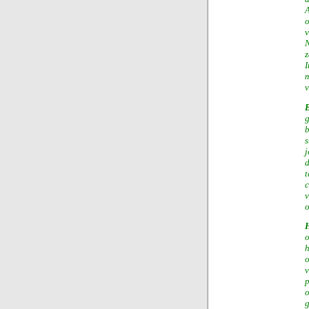
A
o
v
N
z
I
m
v
B
b
s
j
d
c
v
o
o
v
p
g