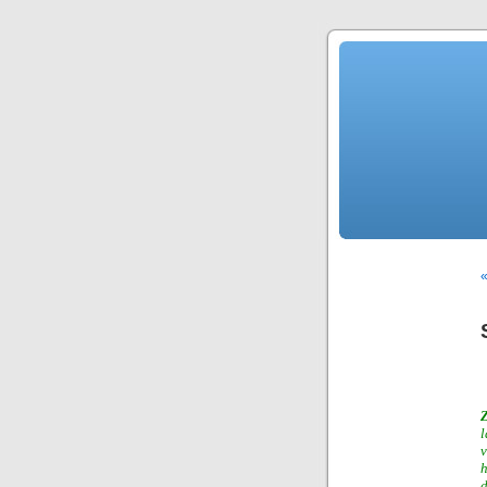
Z
l
v
h