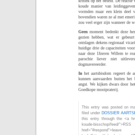
kritiek op het beleid. De reacti
koude manier van leidinggeven
vormden maar een klein deel va
bovendien waren ze al met emerit
zou veel erger zijn wanneer de w
Geen
moment bedenkt deze herde
gezien hebben, wat er gebeur
ontslagen dekens regionaal vicar
huidige drie de capaciteiten vo
naar deze IJzeren Willem te re
parochie liever niet uitleve
dogmavereerder.
In
het aartsbisdom regeert de an
kunnen aanvaarden buiten het
angst. We kijken dwars door het 
Goedkope mooipraterij.
This entry was posted on maa
filed under
DOSSIER AARTS
this entry through the <a hre
koude-bisschop/feed/
href="#respond">l