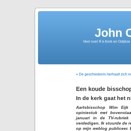
John 
Veel over R.k.Kerk en Odijkse
« De geschiedenis herhaalt zich n
Een koude bisscho
In de kerk gaat het
Aartsbisschop Wim Eijk
opiniestuk met bovenstaa
januari in de TV-rubriek 
verdedigen. Ik stuurde de r
op mijn weblog publiceer. 