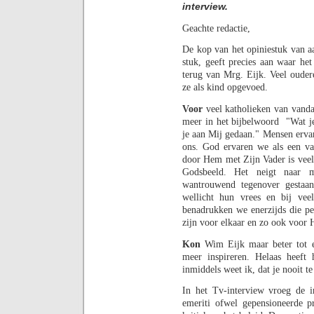
interview.
Geachte redactie,
De kop van het opiniestuk van aar
stuk, geeft precies aan waar het
terug van Mrg. Eijk. Veel ouder
ze als kind opgevoed.
Voor
veel katholieken van vandaa
meer in het bijbelwoord
"Wat j
je aan Mij gedaan." Mensen erv
ons. God ervaren we als een va
door Hem met Zijn Vader is veel 
Godsbeeld. Het neigt naar m
wantrouwend tegenover gestaa
wellicht hun vrees en bij vee
benadrukken we enerzijds die pe
zijn voor elkaar en zo ook voor
Kon
Wim Eijk maar beter tot e
meer inspireren. Helaas heeft 
inmiddels weet ik, dat je nooit t
In het Tv-interview vroeg de 
emeriti ofwel gepensioneerde pr