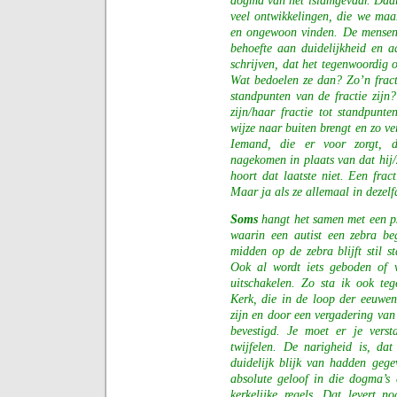
dogma van het islamgevaar. Daarm
veel ontwikkelingen, die we maa
en ongewoon vinden. De mensen 
behoefte aan duidelijkheid en aa
schrijven, dat het tegenwoordig o
Wat bedoelen ze dan? Zo’n fractie
standpunten van de fractie zijn?
zijn/haar fractie tot standpunte
wijze naar buiten brengt en zo ve
Iemand, die er voor zorgt, 
nagekomen in plaats van dat hij/z
hoort dat laatste niet. Een fract
Maar ja als ze allemaal in dezel
Soms
hangt het samen met een ps
waarin een autist een zebra be
midden op de zebra blijft stil
Ook al wordt iets geboden of v
uitschakelen. Zo sta ik ook te
Kerk, die in de loop der eeuwe
zijn en door een vergadering van 
bevestigd. Je moet er je vers
twijfelen. De narigheid is, da
duidelijk blijk van hadden gege
absolute geloof in die dogma’s
kerkelijke regels. Dat levert n