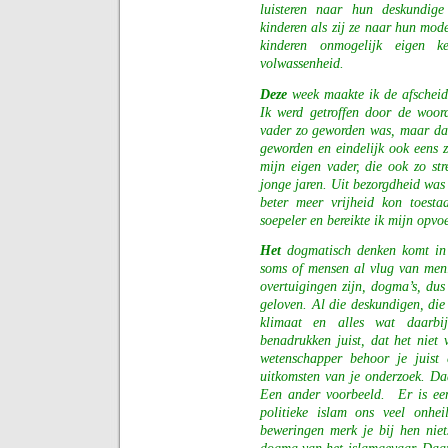
luisteren naar hun deskundige
kinderen als zij ze naar hun mo
kinderen onmogelijk eigen 
volwassenheid.
Deze
week maakte ik de afscheid
Ik werd getroffen door de woor
vader zo geworden was, maar dat
geworden en eindelijk ook eens 
mijn eigen vader, die ook zo str
jonge jaren. Uit bezorgdheid was 
beter meer vrijheid kon toest
soepeler en bereikte ik mijn opvo
Het
dogmatisch denken komt in o
soms of mensen al vlug van meni
overtuigingen zijn, dogma’s, dus
geloven. Al die deskundigen, die
klimaat en alles wat daarbij
benadrukken juist, dat het nie
wetenschapper behoor je juist 
uitkomsten van je onderzoek. Da
Een ander voorbeeld.
Er is ee
politieke islam ons veel onhei
beweringen merk je bij hen nie