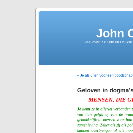
John 
Veel over R.k.Kerk en Odijkse
« Je afsluiten voor een boodschap
Geloven in dogma’
MENSEN, DIE 
Je
komt ze in allerlei verbanden 
van hun gelijk of van de waar
gemakkelijkste mensen voor hun
samenleving. Zeker als zij als po
kunnen overbrengen of als hoo