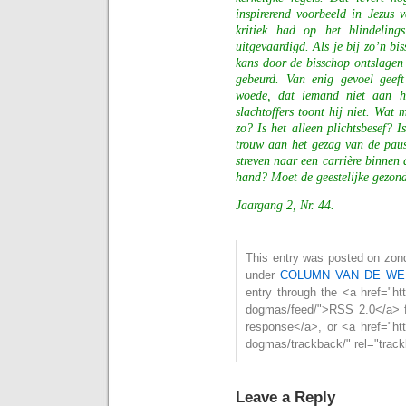
inspirerend voorbeeld in Jezus 
kritiek had op het blindeling
uitgevaardigd. Als je bij zo’n bis
kans door de bisschop ontslagen
gebeurd. Van enig gevoel geeft
woede, dat iemand niet aan 
slachtoffers toont hij niet. Wa
zo? Is het alleen plichtsbesef? I
trouw aan het gezag van de paus
streven naar een carrière binnen 
hand? Moet de geestelijke gezon
Jaargang 2, Nr. 44.
This entry was posted on zonda
under
COLUMN VAN DE WE
entry through the <a href="htt
dogmas/feed/">RSS 2.0</a> f
response</a>, or <a href="htt
dogmas/trackback/" rel="trac
Leave a Reply