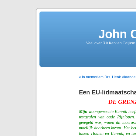
John 
Veel over R.k.Kerk en Odijkse
« In memoriam Drs. Henk Vlaande
Een EU-lidmaatscha
DE GREN
Mijn
woongemeente Bunnik heeft 
restgeulen van oude Rijnlopen.
geregeld was, waren dit moerass
moeilijk doorheen kwam. Het betr
tussen Houten en Bunnik, en tu