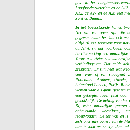
geul in het Langbroekerweter
Langbroekerwetering en de A12. 
A12, de A27 en de A28 veel meer
Zeist en Bunnik.
In
het bovenstaande komen twee 
Het kan een grens zijn, die d
gegeven, maar het kan ook een 
altijd al een voorkeur voor natu
duidelijk en dat voorkwam con
barrièrewerking een natuurlijke
Vormt een rivier een natuurlijke
verbindingsweg. Dat geldt ook
zeestraten. Er zijn heel wat Ned
een rivier of een (vroegere) 
Rotterdam, Arnhem, Utrecht,
buitenland Londen, Parijs, Rome
worden vaak als grens gekozen e
een gebergte, maar juist daar
gemakkelijk. De helling van het 
Bij echte natuurlijke grenzen
onbewoonde woestijnen, mo
regenwouden. De zee was en is 
zich over alle oevers van de Mi
dun bevolkt en er zijn dan oo