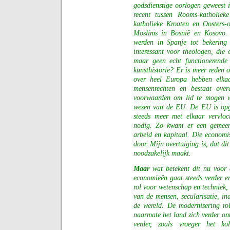
godsdienstige oorlogen geweest 
recent tussen Rooms-katholiek
katholieke Kroaten en Oosters-o
Moslims in Bosnië en Kosovo.
werden in Spanje tot bekering 
interessant voor theologen, die
maar geen echt functionerende 
kunsthistorie? Er is meer reden
over heel Europa hebben elkaa
mensenrechten en bestaat over
voorwaarden om lid te mogen 
wezen van de EU. De EU is opge
steeds meer met elkaar vervloc
nodig. Zo kwam er een gemeens
arbeid en kapitaal. Die economis
door. Mijn overtuiging is, dat dit
noodzakelijk maakt.
Maar
wat betekent dit nu voor
economieën gaat steeds verder e
rol voor wetenschap en techniek,
van de mensen, secularisatie, ind
de wereld. De modernisering rolt
naarmate het land zich verder ont
verder, zoals vroeger het ko