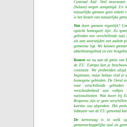
Centraal Azië. Veel moerassen
(helaas) wegen aangelegd. En in
natuurlijke grenzen geen enkele v
is het kiezen van natuurlijke gre
Wat
doen grenzen eigenlijk? Gre
opzicht homogeen zijn. Zo spre
gebieden een verschillende taal 
als aan weerszijden een andere po
gemeente ligt. We kennen grenze
akkerbouwgebied en een bosgebie
Komen
we nu aan de grens van E
de EU. Europa kun je beschouwe
continent. We probeerden altij
begrenzen, maar helaas vind je 
homogene gebieden. De Oeral en 
twee verschillende gebied
verscheidenheid aan volkjes 
nationaliteiten. Wat hoort bij 
Bosporus zijn er geen verschille
kwestie van afspraken. Het prob
lidstaten van de EU genoemd ku
De
kernvraag is in welk o
gemeenschappelijke taal en geen 