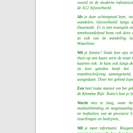
vooral en de moderne infrastruc
de A12 bijvoorbeeld.
Als
je deze achtergrond kent, wo
wandelen, bijvoorbeeld langs
Duurstede. Er is een routegids me
streekwandelpad komt ook door d
zo ook van de wandeling la
Waterlinie.
Wil
je fietsen? Sinds kort zijn 
thuis op een kaart eerst de route
kaarten ook. Je kunt ook langs de
en kort geleden heeft het I
routebeschrijving samengesteld
aangedaan. Door het gebied lope
Een
heel leuke manier om het geb
de Kromme Rijn. Kano’s kun je hu
Wacht
niet te
lang, want he
stadsuitbreiding en wegenaanleg
en leefmilieu van de provincie Ut
instellingen en bedrijven,
Wil
je meer informatie. Reageer