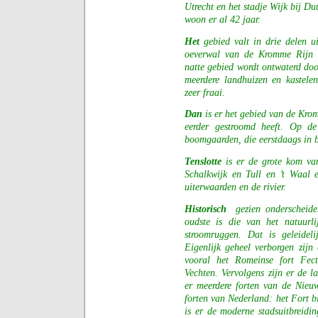
Utrecht en het stadje Wijk bij Du
woon er al 42 jaar.
Het
gebied valt in drie delen u
oeverwal van de Kromme Rijn e
natte gebied wordt ontwaterd do
meerdere landhuizen en kastele
zeer fraai.
Dan
is er het gebied van de Kro
eerder gestroomd heeft. Op de
boomgaarden, die eerstdaags in b
Tenslotte
is er de grote kom van
Schalkwijk en Tull en ’t Waal 
uiterwaarden en de rivier.
Historisch
gezien onderscheid
oudste is die van het natuurl
stroomruggen. Dat is geleide
Eigenlijk geheel verborgen zijn 
vooral het Romeinse fort Fect
Vechten. Vervolgens zijn er de 
er meerdere forten van de Nieu
forten van Nederland: het Fort bi
is er de moderne stadsuitbreidi