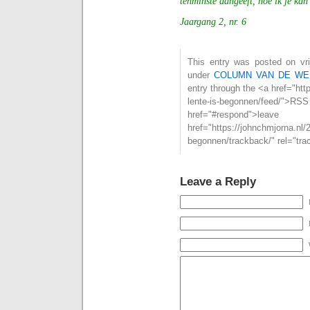
tenminste aangeeft, hoe ik je kan
Jaargang 2, nr. 6
This entry was posted on vrij
under
COLUMN VAN DE WE
entry through the <a href="htt
lente-is-begonnen/fee
href="#respond">l
href="https://johnchmjorna.nl/2
begonnen/trackback/" rel="tra
Leave a Reply