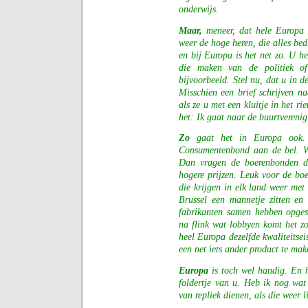
onderwijs.
Maar,
meneer, dat hele Europa g
weer de hoge heren, die alles be
en bij Europa is het net zo. U he
die maken van de politiek o
bijvoorbeeld. Stel nu, dat u in d
Misschien een brief schrijven 
als ze u met een kluitje in het r
het: Ik gaat naar de buurtvereni
Zo
gaat het in Europa ook. 
Consumentenbond aan de bel. Wi
Dan vragen de boerenbonden de
hogere prijzen. Leuk voor de boe
die krijgen in elk land weer met
Brussel een mannetje zitten en 
fabrikanten samen hebben opges
na flink wat lobbyen komt het zo
heel Europa dezelfde kwaliteitsei
een net iets ander product te ma
Europa
is toch wel handig. En 
foldertje van u. Heb ik nog wat
van repliek dienen, als die weer l