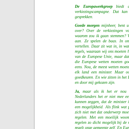
De Europawerkgroep
biedt a
verkiezingscampagne. Dat kan
gesprekken.
Goede morgen
mijnheer, bent u 
over? Over de verkiezingen v
waarom zou ik gaan stemmen? Va
aan. Ze spelen de baas. In on
vertellen. Daar zit wat in, in wa
regels, waaraan wij ons moeten h
van de Europese Unie, maar dat
die Europese wetten moeten goe
eens. Nou, de meest wetten moe
elk land een minister. Maar o
goedkeuren. En wie zitten in het
en door mij gekozen zijn.
Ja,
maar als ik het er nou n
Nederlanders het er niet mee e
kunnen zeggen, dat de minister
een mogelijkheid. Als flink wat
zich niet met dat onderwerp mo
regelen. Met een moeilijk woor
regelen zo dicht mogelijk bij de
regelt onze gemeente zelf. En Eu