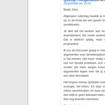
sch
20/10/2008 om 10:53
Beste John,
Afgelopen zaterdag maakte je me
op, in de hoop dat een goede di
voortvloeien.
Je stelt dat het werken aan h
amendement, dat onder andere
Dat is wellicht spijtig, maar
programma.
Ik zou de discussie graag in niv
argumenten voor bevolkingskrim
is het immers niet meer nodig
lost het fijnstof probleem zich
zonder dat meer wegen hoev
argumenten tegen over die jij a
een deel discutabel.
Het hogere niveau (globaler niv
ecologie, het milieu. En daar v
milieu opverbruiken, en daar zi
dan blijft er geen welvaart meer 
dan nog levende mensheid.