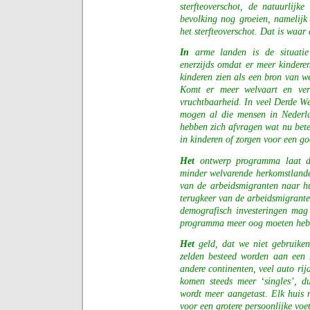
sterfteoverschot, de natuurlijk
bevolking nog groeien, namelijk
het sterfteoverschot. Dat is waa
In
arme landen is de situatie
enerzijds omdat er meer kindere
kinderen zien als een bron van w
Komt er meer welvaart en verb
vruchtbaarheid. In veel Derde We
mogen al die mensen in Nederla
hebben zich afvragen wat nu beter
in kinderen of zorgen voor een go
Het
ontwerp programma laat di
minder welvarende herkomstlande
van de arbeidsmigranten naar h
terugkeer van de arbeidsmigrante
demografisch investeringen mag
programma meer oog moeten heb
Het
geld, dat we niet gebruiken
zelden besteed worden aan een m
andere continenten, veel auto rijd
komen steeds meer ‘singles’, d
wordt meer aangetast. Elk huis 
voor een grotere persoonlijke vo