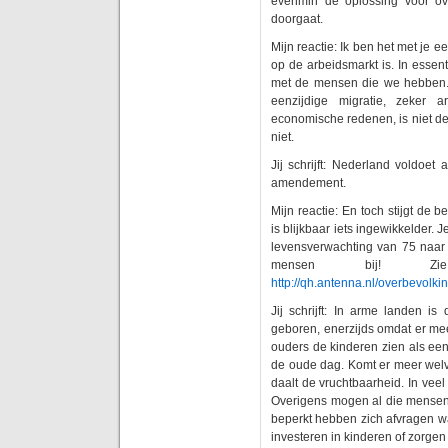
evenmin de oplossing voor ov
doorgaat.
Mijn reactie: Ik ben het met je e
op de arbeidsmarkt is. In essen
met de mensen die we hebben. M
eenzijdige migratie, zeker 
economische redenen, is niet de
niet.
Jij schrijft: Nederland voldoet 
amendement.
Mijn reactie: En toch stijgt de
is blijkbaar iets ingewikkelder. 
levensverwachting van 75 naa
mensen bij! Zie
http://qh.antenna.nl/overbevolkin
Jij schrijft: In arme landen is
geboren, enerzijds omdat er mee
ouders de kinderen zien als een
de oude dag. Komt er meer welva
daalt de vruchtbaarheid. In vee
Overigens mogen al die mensen i
beperkt hebben zich afvragen wa
investeren in kinderen of zorge