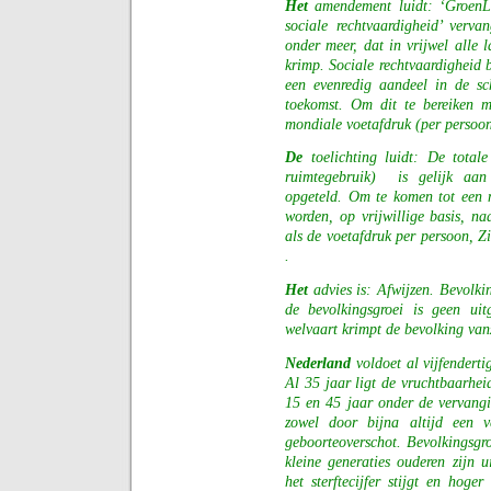
Het
amendement luidt: ‘GroenLi
sociale rechtvaardigheid’ verv
onder meer, dat in vrijwel alle 
krimp. Sociale rechtvaardigheid b
een evenredig aandeel in de sc
toekomst. Om dit te bereiken m
mondiale voetafdruk (per persoon
De
toelichting luidt: De totale
ruimtegebruik)
is gelijk aan
opgeteld. Om te komen tot een 
worden, op vrijwillige basis, n
als de voetafdruk per persoon, Z
.
Het
advies is: Afwijzen. Bevolki
de bevolkingsgroei is geen uit
welvaart krimpt de bevolking van
Nederland
voldoet al vijfendert
Al 35 jaar ligt de vruchtbaarhei
15 en 45 jaar onder de vervangi
zowel door bijna altijd een v
geboorteoverschot. Bevolkingsgr
kleine generaties ouderen zijn u
het sterftecijfer stijgt en hoge