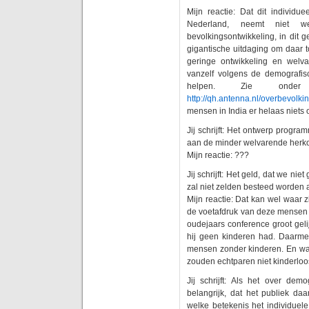
Mijn reactie: Dat dit individu
Nederland, neemt niet 
bevolkingsontwikkeling, in dit 
gigantische uitdaging om daar 
geringe ontwikkeling en welv
vanzelf volgens de demografisch
helpen. Zie onde
http://qh.antenna.nl/overbevolki
mensen in India er helaas niets 
Jij schrijft: Het ontwerp progr
aan de minder welvarende herk
Mijn reactie: ???
Jij schrijft: Het geld, dat we ni
zal niet zelden besteed worden
Mijn reactie: Dat kan wel waar z
de voetafdruk van deze mensen “
oudejaars conference groot geli
hij geen kinderen had. Daarmee 
mensen zonder kinderen. En wa
zouden echtparen niet kinderloo
Jij schrijft: Als het over dem
belangrijk, dat het publiek daar
welke betekenis het individuel