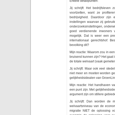
Enkele detailpunten:
Jij schrijft: Het bedrijfsleven
voortzetten, want ze profite
bedrijvigheid. Daardoor zijn
instellingen waarvan zij gebrui
onderzoeksinstellingen, onderw
goed verdienende inwoners ve
mogelijk. Dat is weer een pret
internationaal gerechtshof. 
bevolking dit?
Mijn reactie: Waarom zou in een
bruisend kunnen zijn? Het gaat 
de totale welvaart (vaak gemeten
Jij schrijft: Maar ook veel ste
niet meer en moeten worden gesl
gelijkheidsidealen van GroenLin
Mijn reactie: Het handhaven van 
een punt zijn. Met gelijkheidside
argument zijn om stillere gebie
Jij schrijft: Dan worden de 
welvaartsniveau van de econom
migratie NIET de oplossing v