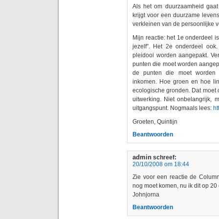
Als het om duurzaamheid gaat i
krijgt voor een duurzame levenss
verkleinen van de persoonlijke v
Mijn reactie: het 1e onderdeel is
jezelf”. Het 2e onderdeel ook
pleidooi worden aangepakt. Ver
punten die moet worden aangepa
de punten die moet worden a
inkomen. Hoe groen en hoe lin
ecologische gronden. Dat moet o
uitwerking. Niet onbelangrijk, 
uitgangspunt. Nogmaals lees:
ht
Groeten, Quintijn
Beantwoorden
admin
schreef:
20/10/2008 om 18:44
Zie voor een reactie de Colum
nog moet komen, nu ik dit op 20 o
Johnjorna
Beantwoorden