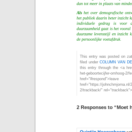
dan tot meer in plaats van mind
Als
het over demografische ontwi
het publiek daarin beter inzicht k
individuele gedrag is voor
duurzaamheid gaat is het vooral b
duurzame levensstijl en inzicht 
de persoonlijke voetafdruk.
This entry was posted on zat
filed under
COLUMN VAN D
this entry through the <a hre
het-geboortecijfer-omhoog
href="#respond">l
href="https://johnchmjorna.nl
2/trackback/" rel="trackback"
2 Responses to “Moet h
Quintijn Hoogenboom