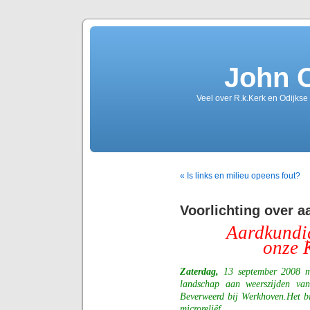
John 
Veel over R.k.Kerk en Odijkse
« Is links en milieu opeens fout?
Voorlichting over 
Aardkundi
onze 
Zaterdag,
13 september 2008 mo
landschap aan weerszijden va
Beverweerd bij Werkhoven.Het bi
microreliëf.