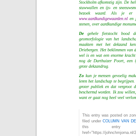
Stockholm afkomstig zijn. De hel
stuwwallen en ijs- en sneeuwsm
bezoek waard. Als je er
www.aardkundigewaarden.nl
en j
stenen, over aardkundige monume
De
gehele fietstocht bood de
geomorfologie van het landscha
maakten met het dekzand kenn
Driebergen. Het beklimmen van d
wel is en wat een enorme krach
nog de Darthuizer Poort, een i
grote dekzandrug.
Zo
kun je mensen gevoelig mak
leren het landschap te begrijpen
groter publiek en dat vergroot 
beschermd worden. Ik zou willen
want er gaat nog heel veel verlo
This entry was posted on zon
filed under
COLUMN VAN D
this entry
href="https://johnchmjorna.nl/