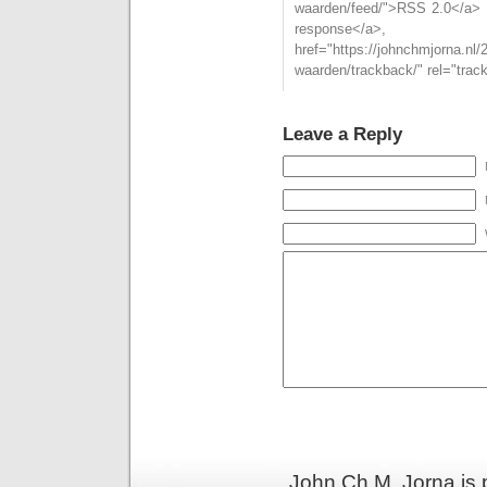
waarden/feed/">RSS 2.0</a> 
respons
href="https://johnchmjorna.nl/
waarden/trackback/" rel="trac
Leave a Reply
John Ch.M. Jorna is