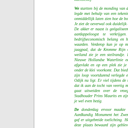
We
startten bij de monding van 
legde met behulp van een tekeni
onmiddellijk laten zien hoe de b
Je ziet de oeverwal ook duidelijk 
De akker er naast is geëgalisee
aardappeloogst te verkrijg
bedrijfseconomisch belang en 
waarden. Verderop kun je op me
jaagpad, dat de Kromme Rijn oo
weiland zie je een steilrandje.
Nieuwe Hollandse Waterlinie e
afgevlakt en op een plek zie je 
onder de klei voorkomt. Dat biedt
zijn loop voortdurend verlegde 
Odijk nu ligt. Er viel tijdens de
dat ik aan de tocht van veertig 
gaat uitweiden over de vroe
Stadhouder Prins Maurits en zi
je wel even bezig.
De
donderdag ervoor maakte 
Aardkundig Monument het Zwer
gaf er uitgebreide toelichting. H
deze plaats bewaard zijn geble