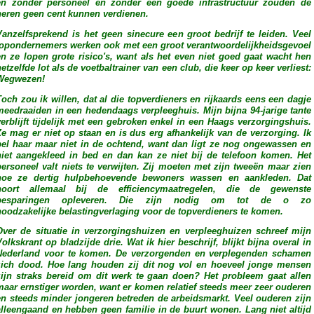
en zonder personeel en zonder een goede infrastructuur zouden de
heren geen cent kunnen verdienen.
Vanzelfsprekend is het geen sinecure een groot bedrijf te leiden. Veel
topondernemers werken ook met een groot verantwoordelijkheidsgevoel
en ze lopen grote risico's, want als het even niet goed gaat wacht hen
etzelfde lot als de voetbaltrainer van een club, die keer op keer verliest:
Wegwezen!
Toch zou ik willen, dat al die topverdieners en rijkaards eens een dagje
meedraaiden in een hedendaags verpleeghuis. Mijn bijna 94-jarige tante
verblijft tijdelijk met een gebroken enkel in een Haags verzorgingshuis.
Ze mag er niet op staan en is dus erg afhankelijk van de verzorging. Ik
bel haar maar niet in de ochtend, want dan ligt ze nog ongewassen en
niet aangekleed in bed en dan kan ze niet bij de telefoon komen. Het
personeel valt niets te verwijten. Zij moeten met zijn tweeën maar zien
hoe ze dertig hulpbehoevende bewoners wassen en aankleden. Dat
hoort allemaal bij de efficiencymaatregelen, die de gewenste
besparingen opleveren. Die zijn nodig om tot de o zo
noodzakelijke belastingverlaging voor de topverdieners te komen.
Over de situatie in verzorgingshuizen en verpleeghuizen schreef mijn
olkskrant op bladzijde drie. Wat ik hier beschrijf, blijkt bijna overal in
Nederland voor te komen. De verzorgenden en verplegenden schamen
zich dood. Hoe lang houden zij dit nog vol en hoeveel jonge mensen
zijn straks bereid om dit werk te gaan doen? Het probleem gaat allen
maar ernstiger worden, want er komen relatief steeds meer zeer ouderen
en steeds minder jongeren betreden de arbeidsmarkt. Veel ouderen zijn
alleengaand en hebben geen familie in de buurt wonen. Lang niet altijd