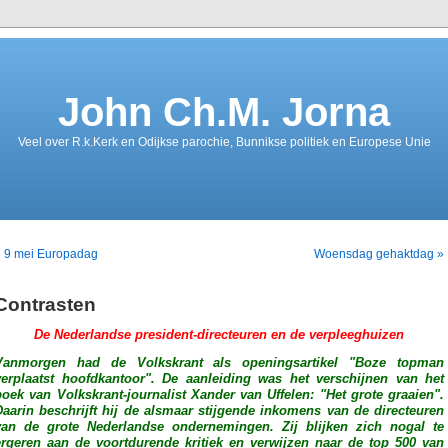
John Ch.M. Jorna
Veel over R.k.Kerk en Odijkse parochie, Bunnikse politiek en Europese Unie
« 9 mei Europadag
Woensdag gehaktdag »
Contrasten
De Nederlandse president-directeuren en de
verpleeghuizen
Vanmorgen had de Volkskrant als openingsartikel "Boze topman
verplaatst hoofdkantoor". De aanleiding was het verschijnen van het
boek van Volkskrant-journalist Xander van Uffelen: "Het grote graaien".
Daarin beschrijft hij de alsmaar stijgende inkomens van de directeuren
van de grote Nederlandse ondernemingen. Zij blijken zich nogal te
ergeren aan de voortdurende kritiek en verwijzen naar de top 500 van