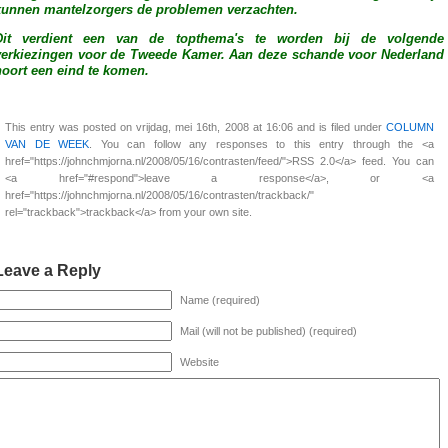
kunnen mantelzorgers de problemen verzachten.
Dit verdient een van de topthema's te worden bij de volgende
verkiezingen voor de Tweede Kamer. Aan deze schande voor Nederland
hoort een eind te komen.
This entry was posted on vrijdag, mei 16th, 2008 at 16:06 and is filed under
COLUMN
VAN DE WEEK
. You can follow any responses to this entry through the <a
href="https://johnchmjorna.nl/2008/05/16/contrasten/feed/">RSS 2.0</a> feed. You can
<a href="#respond">leave a response</a>, or <a
href="https://johnchmjorna.nl/2008/05/16/contrasten/trackback/"
rel="trackback">trackback</a> from your own site.
Leave a Reply
Name (required)
Mail (will not be published) (required)
Website