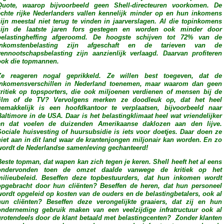
Quote, waarop bijvoorbeeld geen Shell-directeuren voorkomen. De
echte rijke Nederlanders vallen kennelijk minder op en hun inkomens
zijn meestal niet terug te vinden in jaarverslagen. Al die topinkomens
zijn de laatste jaren fors gestegen en worden ook minder door
belastingheffing afgeroomd. De hoogste schijven tot 72% van de
Inkomstenbelasting zijn afgeschaft en de tarieven van de
vennootschapsbelasting zijn aanzienlijk verlaagd. Daarvan profiteren
ook die topmannen.
Ze reageren nogal geprikkeld. Ze willen best toegeven, dat de
inkomensverschillen in Nederland toenemen, maar waarom dan geen
kritiek op topsporters, die ook miljoenen verdienen of mensen bij de
film of de TV? Vervolgens merken ze doodleuk op, dat het heel
gemakkelijk is een hoofdkantoor te verplaatsen, bijvoorbeeld naar
Baltimore in de USA. Daar is het belastingklimaat heel wat vriendelijker
en dat voelen de duizenden Amerikaanse daklozen aan den lijve.
Sociale huisvesting of huursubsidie is iets voor doetjes. Daar doen ze
niet aan in dit land waar de krantenjongen miljonair kan worden. En zo
wordt de Nederlandse samenleving gechanteerd!
Beste topman, dat wapen kan zich tegen je keren. Shell heeft het al eens
ondervonden toen de omzet daalde vanwege de kritiek op het
milieubeleid. Beseffen deze topbestuurders, dat hun inkomen wordt
opgebracht door hun cliënten? Beseffen de heren, dat hun personeel
wordt opgeleid op kosten van de ouders en de belastingbetalers, ook al
hun cliënten? Beseffen deze verongelijkte graaiers, dat zij en hun
onderneming gebruik maken van een veelzijdige infratructuur ook al
grotendeels door de klant betaald met belastingcenten? Zonder klanten