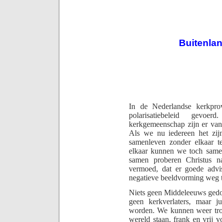
Buitenla
In de Nederlandse kerkprov
polarisatiebe­leid gevoe
kerkgemeenschap zijn er van
Als we nu iedereen het zij
samenleven zonder elkaar te
elkaar kunnen we toch samen
samen proberen Christus n
vermoed, dat er goede advise
negatieve beeldvorming weg 
Niets geen Middeleeuws gedoe
geen kerkverlaters, maar j
worden. We kunnen weer trot
wereld staan, frank en vrij