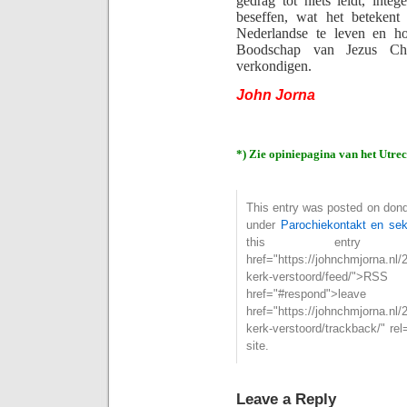
gedrag tot niets leidt, int
beseffen, wat het betekent
Nederlandse te leven en ho
Boodschap van Jezus Chri
verkondigen.
John Jorna
*) Zie opiniepagina van het Utre
This entry was posted on donde
under
Parochiekontakt en seks
this entry
href="https://johnchmjorna.nl/
kerk-verstoord/feed/
href="#respond">l
href="https://johnchmjorna.nl/
kerk-verstoord/trackback/" r
site.
Leave a Reply