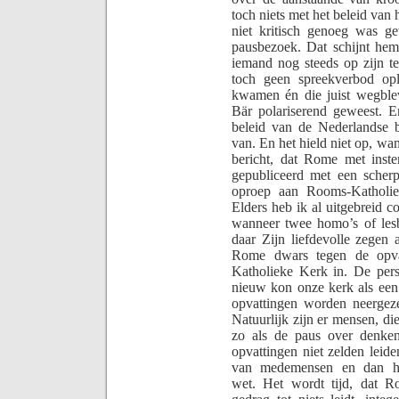
toch niets met het beleid van 
niet kritisch genoeg was g
pausbezoek. Dat schijnt he
iemand nog steeds op zijn tee
toch geen spreekverbod op
kwamen én die juist wegble
Bär polariserend geweest. En
beleid van de Nederlandse 
van.
En het hield niet op, w
bericht, dat Rome met ins
gepubliceerd met een scher
oproep aan Rooms-Katho­liek
Elders heb ik al uitgebreid c
wanneer twee homo’s of lesb
daar Zijn liefdevolle zegen 
Rome dwars tegen de opva
Katholieke Kerk in. De pers 
nieuw kon onze kerk als een 
opvat­tingen worden neergez
Natuurlijk zijn er mensen, di
zo als de paus over denken
opvattingen niet zelden leide
van medemensen en dan han
wet.
Het wordt tijd, dat Ro