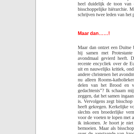
heel duidelijk de toon van 
bisschoppelijke hiërarchie. 
schrijven twee leden van het 
Maar dan……!
Maar dan ontzet een Duitse b
hij samen met Protestante
avondmaal ge­vierd heeft. 
recente encycliek over de Euc
uit en nauwelijks kritiek, on
andere christenen het avondm
nu alleen Rooms-katholieke
delen van het Brood en va
gedachtenis”? Ik schaam mij 
zeggen, dat het samen ingaan
is.
Vervolgens zegt bisschop 
heeft gekregen. Kerkelijke vo
slechts een broederlijke ver
voor de voeten te lopen met al
ik inkomen. Je hoort je nie
bemoeien. Maar als bisschop
over de aanstaande van kroo