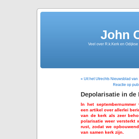
John 
Veel over R.k.Kerk en Odijkse
« Uit het Utrechts Nieuwsblad van
Reactie op publ
Depolarisatie in de
In het septembernummer v
een artikel over allerlei be
van de kerk als zeer beh
polarisatie weer versterkt
rust, zodat we opbouwend
van samen kerk zijn.