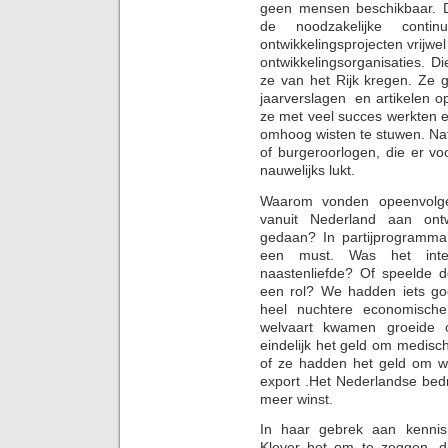
geen mensen beschikbaar. De
de noodzakelijke conti
ontwikkelingsprojecten vrijwe
ontwikkelingsorganisaties. D
ze van het Rijk kregen. Ze 
jaarverslagen en artikelen op
ze met veel succes werkten 
omhoog wisten te stuwen. Natu
of burgeroorlogen, die er voo
nauwelijks lukt.
Waarom vonden opeenvolgen
vanuit Nederland aan ont
gedaan? In partijprogramma
een must. Was het interna
naastenliefde? Of speelde d
een rol? We hadden iets g
heel nuchtere economische
welvaart kwamen groeide 
eindelijk het geld om medisc
of ze hadden het geld om w
export .Het Nederlandse bed
meer winst.
In haar gebrek aan kennis
Klever het om te zeggen, d