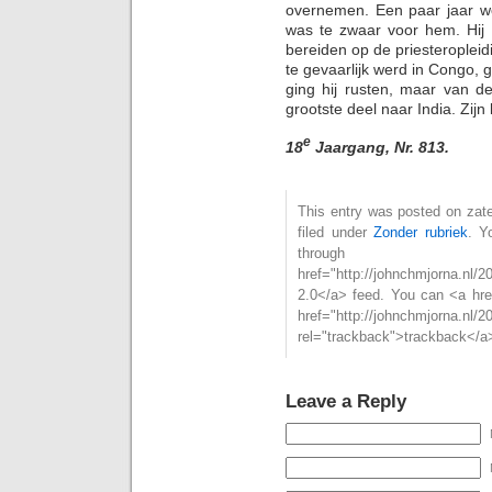
overnemen. Een paar jaar we
was te zwaar voor hem. Hij
bereiden op de priesteropleidi
te gevaarlijk werd in Congo, g
ging hij rusten, maar van de
grootste deel naar India. Zij
e
18
Jaargang, Nr. 813.
This entry was posted on zat
filed under
Zonder rubriek
. Y
throu
href="http://johnchmjorna.nl
2.0</a> feed. You can <a hre
href="http://johnchmjorna.nl/
rel="trackback">trackback</a>
Leave a Reply