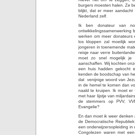
burgers moesten halen. Ze be
blijkt, dat er meer aandach
Nederland zelf.
Ik ben donateur van nog
ontwikkelingssamenwerking b
werken om meer donateurs e
los kloppen zal moeilijk w
jongeren in toenemende mate
reisje naar verre buitenland
moet zo snel mogelijk je 
aanschaffen. Wij kochten onze
een huis hadden gekocht e
kenden de boodschap van het
dat venijnige woord van Jezus
in de hemel te komen dan v
naald te kruipen. Ik moet e
met haar lijstje van miljarda
de stemmers op PVV, VVD
Evangelie?
En dan moet ik weer denken aa
de Democratische Republiek 
een onderwijzersopleiding in
Congolezen waren met een 