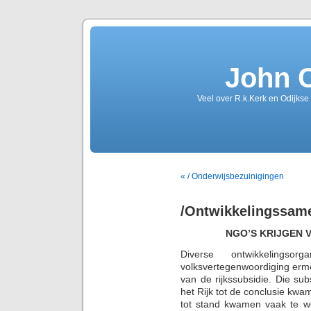
John 
Veel over R.k.Kerk en Odijkse
« / Onderwijsbezuinigingen
/Ontwikkelingssam
NGO’S KRIJGEN 
Diverse ontwikkelings
volksvertegenwoordiging erm
van de rijkssubsidie. Die su
het Rijk tot de conclusie kwa
tot stand kwamen vaak te w