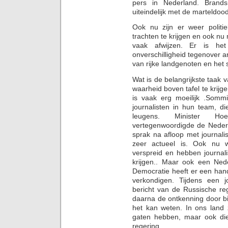
pers in Nederland. Brand
uiteindelijk met de marteldo
Ook nu zijn er weer polit
trachten te krijgen en ook 
vaak afwijzen. Er is het
onverschilligheid tegenover 
van rijke landgenoten en het 
Wat is de belangrijkste taak 
waarheid boven tafel te krij
is vaak erg moeilijk .Somm
journalisten in hun team, di
leugens. Minister Ho
vertegenwoordigde de Nederla
sprak na afloop met journali
zeer actueel is. Ook nu 
verspreid en hebben journal
krijgen.. Maar ook een Nede
Democratie heeft er een han
verkondigen. Tijdens een j
bericht van de Russische re
daarna de ontkenning door b
het kan weten. In ons land 
gaten hebben, maar ook di
regering.