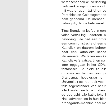
wetenschappelijke verklar
heiligverklaringsproces voor
mij was er geen twijfel en 
Parochies en Geloofsgemeen
hem genoemd. De mensen zi
belangrijk, dat de hele wereld
Titus Brandsma leefde in ee
volop verzuiling. Iedereen 
bevolking. Je had een prote
een communistische of een s
Katholiek en daarom behoord
naar een katholieke scho
Verkenners. We lazen een kat
Katholieke Staatspartij en na
later opgegaan in het CDA.
fantastisch: Je hield zo all
organisaties hadden een pri
Brandsma, hoogleraar en
Universiteit schreef ook veel
felle tegenstander van het 
alle kranten reclame maken
de opdracht alle katholieke
Nazi-advertenties in hun bl
propaganda-machine heel moei