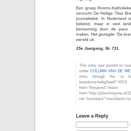
Een groep Rooms-Katholieke 
verzocht De Heilige Titus B
journalistiek. In Nederland is
bekend, maar in veel lande
benoeming door de paus z
maken. Het gezegde “De krant
wereld uit.
15e Jaargang, Nr. 711.
This entry was posted on maa
under
COLUMN VAN DE WE
entry through the <a href="
brandsma-heilig/feed/
href="#respond">l
href="http://johnchmjorna.nl/2
rel="trackback">trackback</a>
Leave a Reply