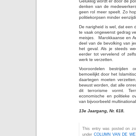
Gelukkig wordt er door de pol
denken van de medewerkers 
geen rol meer speelt. Zo ho
politiekorpsen minder eenzijd
De narigheid is wel, dat een
te vaak ongewenst gedrag ver
meisjes. Marokkaanse en Ant
deel van de bevolking van je
het geval. Als je steeds wee
eerder tot vervelend of zelf
werk te verzetten.
Vooroordelen bestrijden o
bemoeilijkt door het Islamitis
daartegen moeten verzetten
bewust worden, dat alle onr
dit terrorisme vormt. Ter
economische en politieke ov
van bijvoorbeeld multinational
13e Jaargang, Nr. 618.
This entry was posted on zon
under
COLUMN VAN DE WE