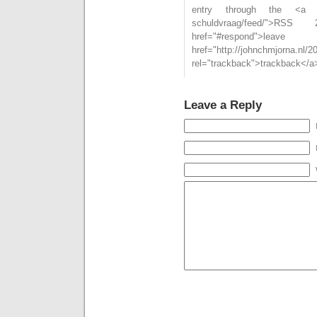
entry through the <a href=
schuldvraag/feed/">
href="#respond">l
href="http://johnchmjorna.nl/
rel="trackback">trackback</a>
Leave a Reply