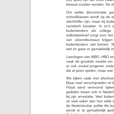
bewust zouden worden. De slac
Om welke discriminatie g
schoolklassen wordt op de w
slachtoffer zijn, maar bij bu
racistisch karakter. In zo’
buitenlanders als colleg
sollicitatiebrief zorgt voor 
van uitzendbureaus krijge
buitenlanders ziet komen. 
wet en gaan er gemakkelijk i
Leerlingen van MBO, HBO e
vaak de grootste moeite om
er ook zoveel jongeren onde
die al jaren spelen, maar wa
We kijken vaak met afschuw 
Maar veel verschijnselen uit
Floyd werd vermoord tijden
geleden kwam ook in Nederla
bij zijn arrestatie. Veel buit
ze veel vaker dan hun witte
de Nederlandse politie Als bu
wordt er te gemakkelijk geda