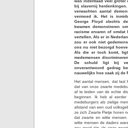
was inderdaad veel groter 
bij slavernij herdenkinge
verwachten aantal demons
vermoed ik. Het is inmid
George Floyd slechts de
kwamen demonstreren omda
racisme ervaren of omdat 
vertellen. Als er in Nederl
zou er ook niet gedemon
ons nu niet bezorgd hoeve
Als die er toch komt, li
medemensen discrimineren
De schuld ligt bij v
onverantwoord gedrag be
nauwelijks hoe vaak zij d
Het aantal mensen, dat last h
dat van onze zwarte medebu
af te leiden van de echte di
beginnen. Ik heb al eerder 
medeburgers als zielige me
afstand van een oud volksgeb
ze zich Zwarte Pietje horen 
dat zwarte en witte mensen 
witte mensen de daders ware
zou goed zijn als onze zwar