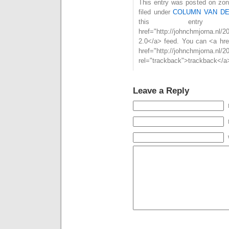
This entry was posted on zon
filed under
COLUMN VAN D
this entry
href="http://johnchmjorna.nl/
2.0</a> feed. You can <a hre
href="http://johnchmjorna.nl/
rel="trackback">trackback</a>
Leave a Reply