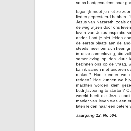
soms haatgevoelens naar god
Eigenlijk moet je niet zo zee
lieden gepresteerd hebben. J
Jezus van Nazareth, zoals da
de weg wijzen door ons leven
leven van Jezus inspiratie v
ander. Laat je niet leiden do
de eerste plaats aan de ande
steeds meer om zich heen grij
in onze samenleving, die zel
samenleving op den duur k
bezinnen ons op de vraag, w
kan ik samen met anderen de
maken? Hoe kunnen we on
redden? Hoe kunnen we bijv
machten worden klem gezet
bedrijfsvoering te starten? 
wereld heeft die Jezus nooi
manier van leven was een en
laten leiden naar een betere w
Jaargang 12, Nr. 594.