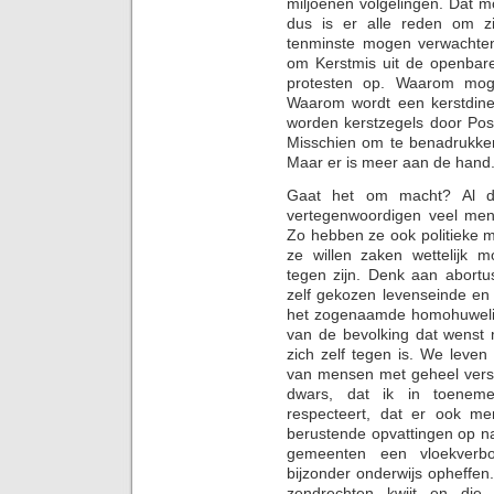
miljoenen volgelingen. Dat 
dus is er alle reden om z
tenminste mogen verwachten
om Kerstmis uit de openbare
protesten op. Waarom moge
Waarom wordt een kerstdin
worden kerstzegels door P
Misschien om te benadrukken
Maar er is meer aan de hand
Gaat het om macht? Al die
vertegenwoordigen veel men
Zo hebben ze ook politieke m
ze willen zaken wettelijk m
tegen zijn. Denk aan abortus
zelf gekozen levenseinde en 
het zogenaamde homohuwelijk.
van de bevolking dat wenst 
zich zelf tegen is. We leve
van mensen met geheel versc
dwars, dat ik in toene
respecteert, dat er ook men
berustende opvattingen op n
gemeenten een vloekverbo
bijzonder onderwijs opheffe
zendrechten kwijt en di