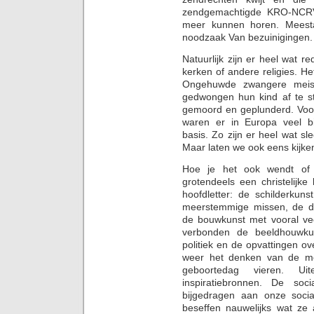
zendgemachtigde KRO-NCRV.
meer kunnen horen. Meest
noodzaak Van bezuinigingen.
Natuurlijk zijn er heel wat 
kerken of andere religies. He
Ongehuwde zwangere meis
gedwongen hun kind af te s
gemoord en geplunderd. Voor
waren er in Europa veel b
basis. Zo zijn er heel wat sle
Maar laten we ook eens kijke
Hoe je het ook wendt of 
grotendeels een christelijke
hoofdletter: de schilderkun
meerstemmige missen, de dic
de bouwkunst met vooral ve
verbonden de beeldhouwkun
politiek en de opvattingen ov
weer het denken van de m
geboortedag vieren. Ui
inspiratiebronnen. De so
bijgedragen aan onze socia
beseffen nauwelijks wat ze