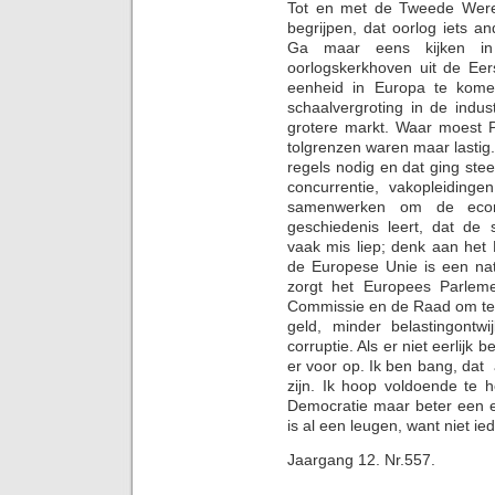
Tot en met de Tweede Werel
begrijpen, dat oorlog iets 
Ga maar eens kijken i
oorlogskerkhoven uit de Eer
eenheid in Europa te kom
schaalvergroting in de indu
grotere markt. Waar moest Ph
tolgrenzen waren maar lasti
regels nodig en dat ging steed
concurrentie, vakopleiding
samenwerken om de econ
geschiedenis leert, dat de
vaak mis liep; denk aan het
de Europese Unie is een natu
zorgt het Europees Parlem
Commissie en de Raad om te 
geld, minder belastingontwi
corruptie. Als er niet eerlijk
er voor op. Ik ben bang, dat
zijn. Ik hoop voldoende te
Democratie maar beter een e
is al een leugen, want niet 
Jaargang 12. Nr.557.