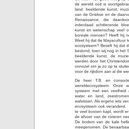
de wereld ooit is voortgebr
land: beeldende kunst, muz
van de Griekse en de daarv
Renaissance, die daardoo
inderdaad schitterende bloe
kunst en wetenschap veel o
boreale mensen? Heeft hij n
Weet hij dat de Mayacultuur 
ecosysteem? Beseft hij dat 
bestond, toen wij nog in het S
beeldende kunst, de muzie
werden door het Christendom
onnozel om je zo op te sluite
voor de rijkdom aan al die we
De heer T.B. en consor
wereldecosysteem. Onze 
systeem met een veelheid aa
water en land, zeestrome
walvissen. Als ergens iets v
ecosysteem ook veranderd. A
te veel bossen kapt, wordt 
de afvoer van de rivieren n
De bodem van de kale helli
meegenomen. De bevaarbaarhe