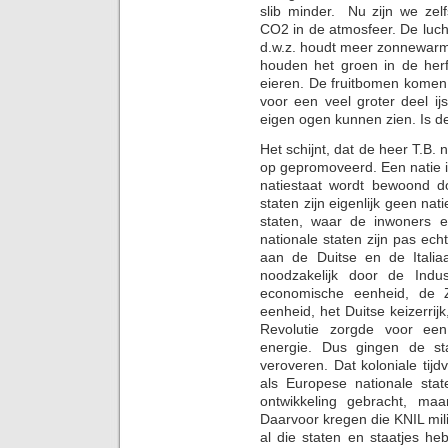
slib minder. Nu zijn we zel
CO2 in de atmosfeer. De lucht
d.w.z. houdt meer zonnewarm
houden het groen in de herf
eieren. De fruitbomen komen 
voor een veel groter deel ijs
eigen ogen kunnen zien. Is d
Het schijnt, dat de heer T.B. n
op gepromoveerd. Een natie i
natiestaat wordt bewoond d
staten zijn eigenlijk geen nat
staten, waar de inwoners e
nationale staten zijn pas ec
aan de Duitse en de Itali
noodzakelijk door de Indus
economische eenheid, de Z
eenheid, het Duitse keizerrijk
Revolutie zorgde voor een
energie. Dus gingen de st
veroveren. Dat koloniale tij
als Europese nationale sta
ontwikkeling gebracht, ma
Daarvoor kregen die KNIL mili
al die staten en staatjes h