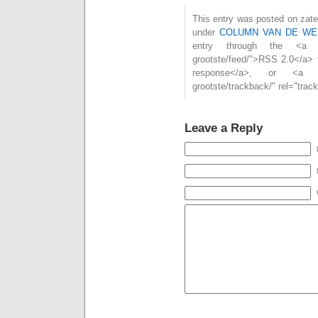
This entry was posted on zater
under
COLUMN VAN DE WE
entry through the <a href=
grootste/feed/">RSS 2.0</a> 
response</a>, or <a href=
grootste/trackback/" rel="tra
Leave a Reply