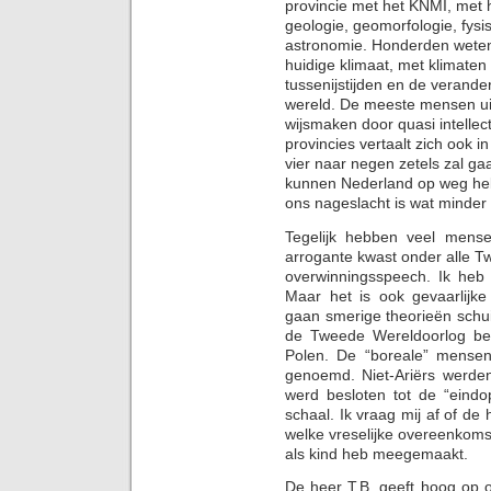
provincie met het KNMI, met h
geologie, geomorfologie, fysi
astronomie. Honderden wetens
huidige klimaat, met klimaten 
tussenijstijden en de verande
wereld. De meeste mensen uit 
wijsmaken door quasi intelle
provincies vertaalt zich ook i
vier naar negen zetels zal ga
kunnen Nederland op weg he
ons nageslacht is wat minde
Tegelijk hebben veel mens
arrogante kwast onder alle T
overwinningsspeech. Ik heb 
Maar het is ook gevaarlijke
gaan smerige theorieën schuil.
de Tweede Wereldoorlog beg
Polen. De “boreale” mense
genoemd. Niet-Ariërs werden i
werd besloten tot de “eindop
schaal. Ik vraag mij af of de 
welke vreselijke overeenkomst
als kind heb meegemaakt.
De heer T.B. geeft hoog op o