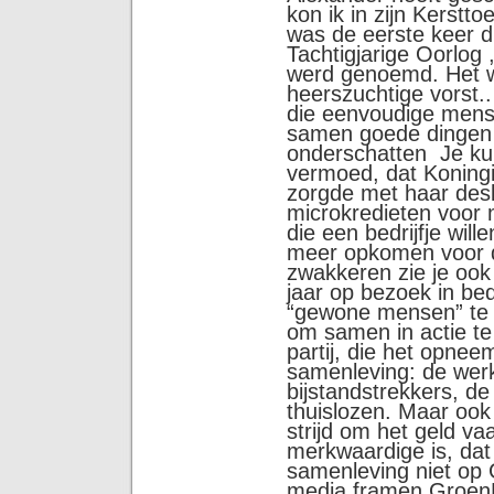
kon ik in zijn Kerst
was de eerste keer di
Tachtigjarige Oorlog 
werd genoemd. Het w
heerszuchtige vorst..
die eenvoudige men
samen goede dingen 
onderschatten Je kun
vermoed, dat Koningi
zorgde met haar desk
microkredieten voor
die een bedrijfje wil
meer opkomen voor 
zwakkeren zie je ook b
jaar op bezoek in bed
“gewone mensen” te l
om samen in actie t
partij, die het opnee
samenleving: de wer
bijstandstrekkers, d
thuislozen. Maar ook 
strijd om het geld va
merkwaardige is, dat 
samenleving niet op
media framen GroenLi