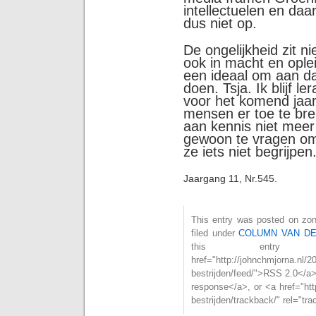
intellectuelen en d
dus niet op.
De ongelijkheid zit n
ook in macht en oplei
een ideaal om aan da
doen. Tsja. Ik blijf 
voor het komend jaar
mensen er toe te br
aan kennis niet meer
gewoon te vragen om i
ze iets niet begrijpen
Jaargang 11, Nr.545.
This entry was posted on zon
filed under
COLUMN VAN D
this entry
href="http://johnchmjorna.nl/2
bestrijden/feed/">RSS 2.0</a
response</a>, or <a href="http
bestrijden/trackback/" rel="t