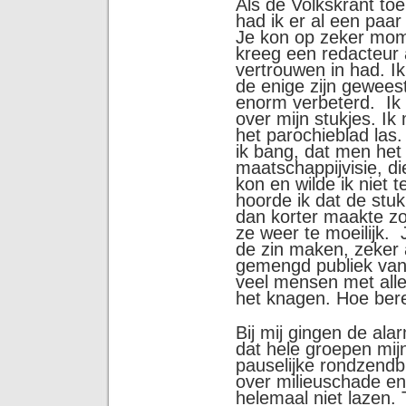
Als de Volkskrant t
had ik er al een paar
Je kon op zeker mome
kreeg een redacteur 
vertrouwen in had. Ik 
de enige zijn geweest
enorm verbeterd. Ik
over mijn stukjes. Ik
het parochieblad la
ik bang, dat men het
maatschappijvisie, di
kon en wilde ik niet
hoorde ik dat de stuk
dan korter maakte zo
ze weer te moeilijk. 
de zin maken, zeker a
gemengd publiek van
veel mensen met alle
het knagen. Hoe bere
Bij mij gingen de ala
dat hele groepen mi
pauselijke rondzendbr
over milieuschade e
helemaal niet lazen. 