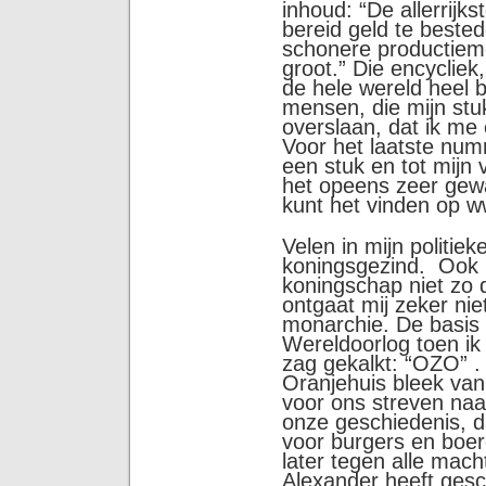
inhoud: “De allerrijks
bereid geld te bested
schonere productiem
groot.” Die encycliek
de hele wereld heel 
mensen, die mijn st
overslaan, dat ik me
Voor het laatste num
een stuk en tot mijn 
het opeens zeer gew
kunt het vinden op ww
Velen in mijn politieke
koningsgezind. Ook ik
koningschap niet zo 
ontgaat mij zeker ni
monarchie. De basis 
Wereldoorlog toen ik 
zag gekalkt: “OZO” .
Oranjehuis bleek va
voor ons streven naar
onze geschiedenis, 
voor burgers en boer
later tegen alle mac
Alexander heeft gesc