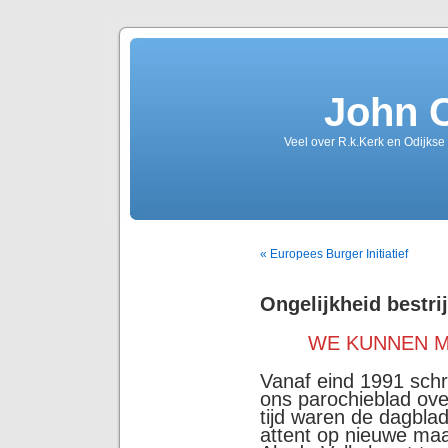
John 
Veel over R.k.Kerk en Odijkse
« Europees Burger Initiatief
Ongelijkheid bestri
WE KUNNEN M
Vanaf eind 1991 schr
ons parochieblad over
tijd waren de dagbla
attent op nieuwe maa