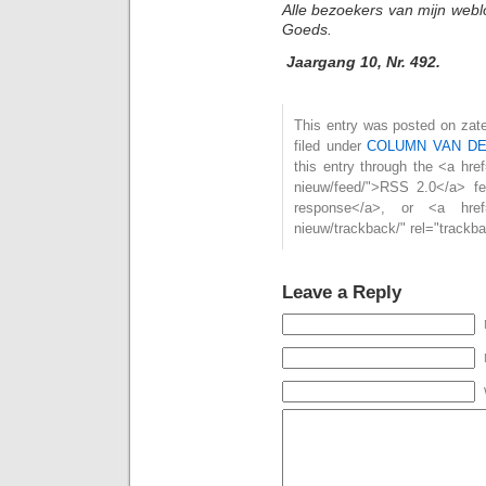
Alle bezoekers van mijn webl
Goeds.
Jaargang 10, Nr. 492.
This entry was posted on zat
filed under
COLUMN VAN D
this entry through the <a href
nieuw/feed/">RSS 2.0</a> f
response</a>, or <a href="h
nieuw/trackback/" rel="trackb
Leave a Reply