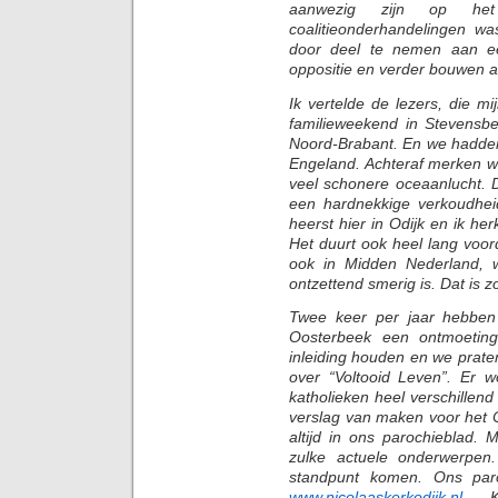
aanwezig zijn op het
coalitieonderhandelingen wa
door deel te nemen aan ee
oppositie en verder bouwen aa
Ik vertelde de lezers, die 
familieweekend in Stevensbe
Noord-Brabant. En we hadden 
Engeland. Achteraf merken w
veel schonere oceaanlucht. D
een hardnekkige verkoudhei
heerst hier in Odijk en ik h
Het duurt ook heel lang voor
ook in Midden Nederland, 
ontzettend smerig is. Dat is z
Twee keer per jaar hebben w
Oosterbeek een ontmoeting
inleiding houden en we prate
over “Voltooid Leven”. Er w
katholieken heel verschillend
verslag van maken voor het Co
altijd in ons parochieblad.
zulke actuele onderwerpen
standpunt komen. Ons paro
www.nicolaaskerkodijk.nl
. Ki