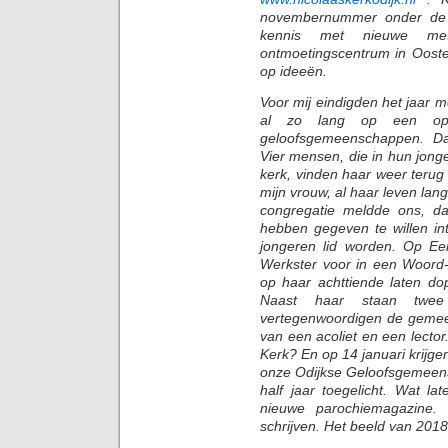
novembernummer onder de 
kennis met nieuwe met
ontmoetingscentrum in Ooste
op ideeën.
Voor mij eindigden het jaar 
al zo lang op een opn
geloofsgemeenschappen. Dan
Vier mensen, die in hun jon
kerk, vinden haar weer terug 
mijn vrouw, al haar leven lan
congregatie meldde ons, da
hebben gegeven te willen in
jongeren lid worden. Op Ee
Werkster voor in een Woord-
op haar achttiende laten do
Naast haar staan twee
vertegenwoordigen de gemee
van een acoliet en een lecto
Kerk? En op 14 januari krijgen
onze Odijkse Geloofsgemee
half jaar toegelicht. Wat l
nieuwe parochiemagazine. 
schrijven. Het beeld van 2018 