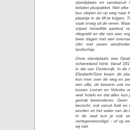
standplaats en vandaaruit i
betalen pluspakket. Niet elk
bus slepen en op weg naar h
plaatsje in de lift te krijgen
vaak vroeg uit de veren. Maar 
vrijwel hetzelfde aanbod 
vliegveld en die reis was no
twee dagen met een overnac
Ulm met zeven windmolens
landschap.
Onze standplaats was Opati
schiereiland Istrië. Vanaf 1
in die van Oostenrijk. In de 
Elizabeth/Sissi kwam de pla
kon men over de weg en per
een villa, de keizerin ook m
tussen Lovran en Volosko we
veel hotels en dat alles ku
gemak bewonderen. Geen v
bezocht, ook vanuit Azië e
worden en het water van de Ad
In de stad kun je ook win
vertegenwoordigd – of op ee
wij niet.