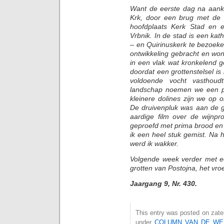
Want de eerste dag na aank
Krk, door een brug met de 
hoofdplaats Kerk Stad en e
Vrbnik. In de stad is een kat
– en Quirinuskerk te bezoek
ontwikkeling gebracht en wo
in een vlak wat kronkelend g
doordat een grottenstelsel is 
voldoende vocht vasthoudt
landschap noemen we een pol
kleinere dolines zijn we op
De druivenpluk was aan de g
aardige film over de wijnpr
geproefd met prima brood en 
ik een heel stuk gemist. Na 
werd ik wakker.
Volgende week verder met e
grotten van Postojna, het vro
Jaargang 9, Nr. 430.
This entry was posted on zater
under
COLUMN VAN DE WE