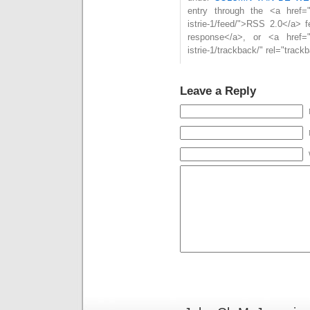
entry through the <a href="ht
istrie-1/feed/">RSS 2.0</a> 
response</a>, or <a href="ht
istrie-1/trackback/" rel="trac
Leave a Reply