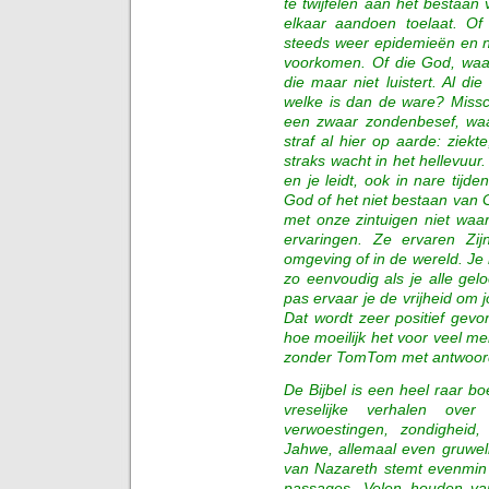
te twijfelen aan het bestaa
elkaar aandoen toelaat. O
steeds weer epidemieën en n
voorkomen. Of die God, waar
die maar niet luistert. Al d
welke is dan de ware? Missc
een zwaar zondenbesef, waa
straf al hier op aarde: ziekt
straks wacht in het hellevuur.
en je leidt, ook in nare tijd
God of het niet bestaan van 
met onze zintuigen niet w
ervaringen. Ze ervaren Zij
omgeving of in de wereld. Je m
zo eenvoudig als je alle gel
pas ervaar je de vrijheid om j
Dat wordt zeer positief gevo
hoe moeilijk het voor veel m
zonder TomTom met antwoord
De Bijbel is een heel raar b
vreselijke verhalen over 
verwoestingen, zondigheid, 
Jahwe, allemaal even gruweli
van Nazareth stemt evenmin t
passages. Velen houden va