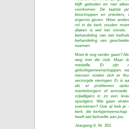
blijft geboden en niet alle
voorkomen. De laatste jar
bisschoppen en priesters, 
ergernis geven. Weer andere
rol in de kerk zouden moet
diaken is wel het minste,
behandeling van niet kathol
behandeling van gescheid
noemen.
Moet ik nog verder gaan? Als 
weg met die club. Maar d
medaille. Er zijn n
geloofsgemeenschappen, wa
mensen voelen zich er thu
verzorgde vieringen. Er is aa
als er problemen opdui
mantelzorgers of armoede.
vrijwilligers in zo een l
opvolgers. Wie gaan straks 
overnemen? Ook al heb je –
kerk, die kerkgemeenschap 
heeft wel behoefte aan jou.
Jaargang 6, Nr. 301.