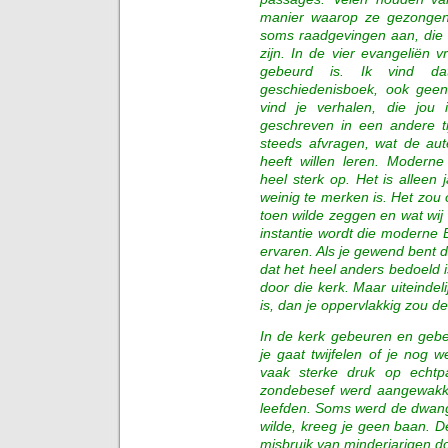
manier waarop ze gezongen 
soms raadgevingen aan, die d
zijn. In de vier evangeliën v
gebeurd is. Ik vind da
geschiedenisboek, ook geen 
vind je verhalen, die jou 
geschreven in een andere t
steeds afvragen, wat de aut
heeft willen leren. Moderne
heel sterk op. Het is allee
weinig te merken is. Het zo
toen wilde zeggen en wat wi
instantie wordt die moderne 
ervaren. Als je gewend bent de
dat het heel anders bedoeld 
door die kerk. Maar uiteindeli
is, dan je oppervlakkig zou d
In de kerk gebeuren en gebe
je gaat twijfelen of je nog w
vaak sterke druk op echtp
zondebesef werd aangewakke
leefden. Soms werd de dwang
wilde, kreeg je geen baan. D
misbruik van minderjarigen 