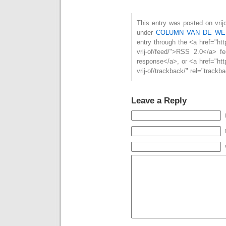
This entry was posted on vrijd
under
COLUMN VAN DE WE
entry through the <a href="http
vrij-of/feed/">RSS 2.0</a> 
response</a>, or <a href="http:
vrij-of/trackback/" rel="track
Leave a Reply