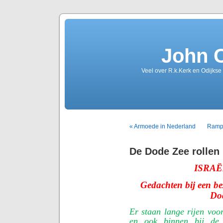
John 
Veel over R.k.Kerk en Odijkse
« Armoede in Nederland
Rampz
De Dode Zee rollen
ISRAË
Gedachten bij een be
Dod
Er staan lange rijen vo
en ook binnen bij de 