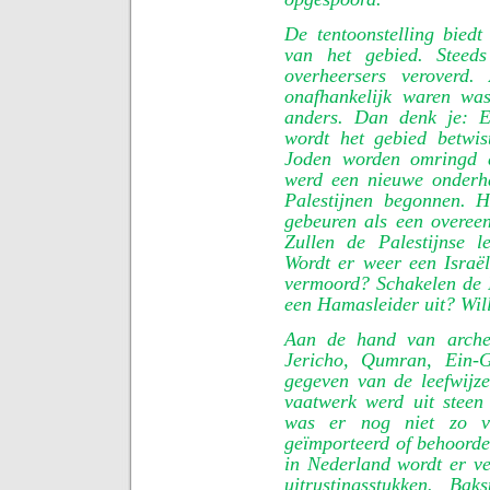
De tentoonstelling biedt
van het gebied. Steed
overheersers veroverd
onafhankelijk waren wa
anders. Dan denk je: E
wordt het gebied betwi
Joden worden omringd d
werd een nieuwe onderha
Palestijnen begonnen. H
gebeuren als een overeen
Zullen de Palestijnse 
Wordt er weer een Israë
vermoord? Schakelen de I
een Hamasleider uit? Will
Aan de hand van archeo
Jericho, Qumran, Ein-
gegeven van de leefwijze
vaatwerk werd uit stee
was er nog niet zo v
geïmporteerd of behoorde
in Nederland wordt er ve
uitrustingsstukken. B