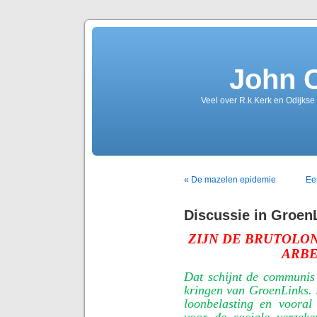
John 
Veel over R.k.Kerk en Odijkse
« De mazelen epidemie
Ee
Discussie in Groen
ZIJN DE BRUTOL
ARBE
Dat schijnt de communis 
kringen van GroenLinks. 
loonbelasting en voora
voor de sociale verzeke