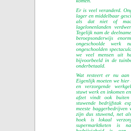
komen.
Er is veel veranderd. On
lager en middelbaar gesc
als dat niet of maa
lagelonenlanden verdwen
Tegelijk nam de deelname
beroepsonderwijs eno
ongeschoolde werk n
ongeschoolden spectaculai
we veel mensen uit h
bijvoorbeeld in de tuin
onderbetaald.
Wat resteert er nu aan
Eigenlijk moeten we hier
en verzorgende werkgel
stuwt werk en inkomen en
afzet vindt ook buiten
stuwende bedrijfstak ex
meeste baggerbedrijven 
zijn dus stuwend, net 
hoek is lokaal verzo
supermarktketen is na
bedrijvigheid is aan