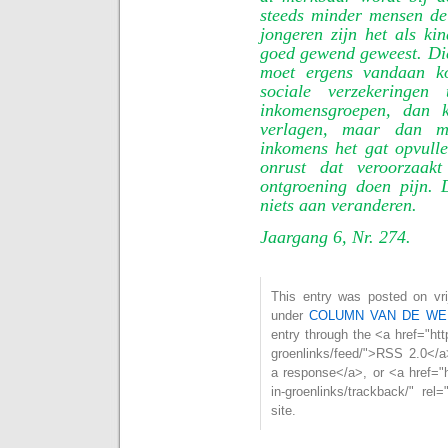
steeds minder mensen de
jongeren zijn het als ki
goed gewend geweest. Die 
moet ergens vandaan k
sociale verzekeringe
inkomensgroepen, dan 
verlagen, maar dan m
inkomens het gat opvull
onrust dat veroorzaakt
ontgroening doen pijn.
niets aan veranderen.
Jaargang 6, Nr. 274.
This entry was posted on vrij
under
COLUMN VAN DE WE
entry through the <a href="htt
groenlinks/feed/">RSS 2.0</a
a response</a>, or <a href="h
in-groenlinks/trackback/" re
site.